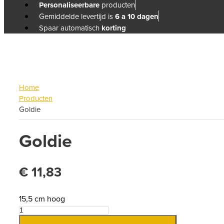
Personaliseerbare
producten
Gemiddelde levertijd is
6 a 10 dagen
Spaar automatisch
korting
Home
Producten
Goldie
Goldie
€
11,83
15,5 cm hoog
Goldie