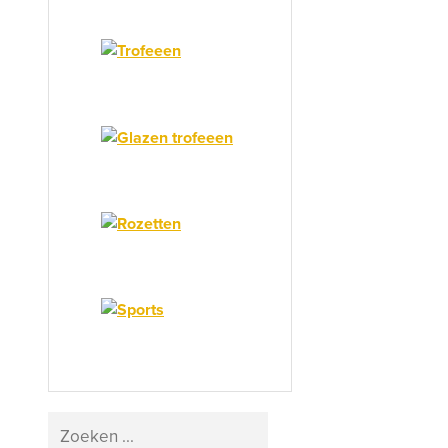
Search
...