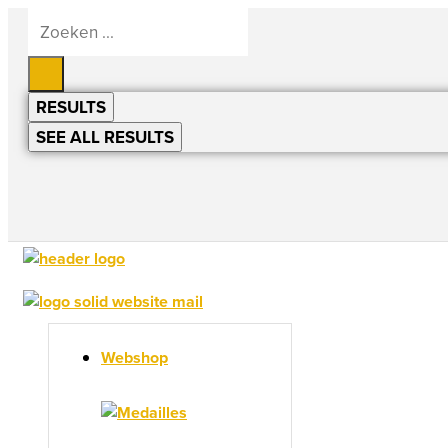
Ga
Search
...
naar
de
inhoud
RESULTS
SEE ALL RESULTS
Webshop