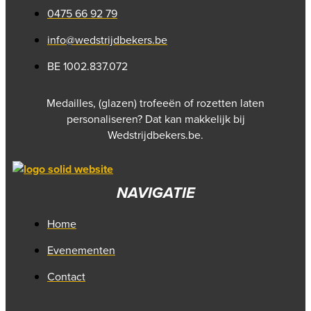
0475 66 92 79
op
de
info@wedstrijdbekers.be
productpagina
BE 1002.837.072
Medailles, (glazen) trofeeën of rozetten laten
personaliseren? Dat kan makkelijk bij
Wedstrijdbekers.be.
NAVIGATIE
Home
Evenementen
Contact