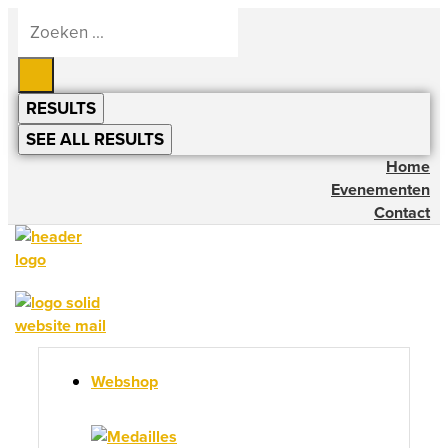
Ga
Search
naar
...
de
inhoud
RESULTS
SEE ALL RESULTS
Home
Evenementen
Contact
Webshop