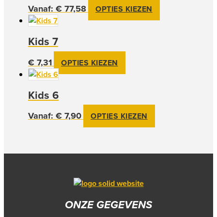
Vanaf:
€
77,58
Dit
OPTIES KIEZEN
Deze
product
optie
heeft
kan
Kids 7
meerdere
gekozen
variaties.
worden
€
7,31
OPTIES KIEZEN
Deze
op
optie
de
kan
productpagina
Kids 6
gekozen
worden
Vanaf:
€
7,90
Dit
OPTIES KIEZEN
op
product
de
heeft
productpagina
meerdere
variaties.
Deze
optie
kan
ONZE GEGEVENS
gekozen
worden