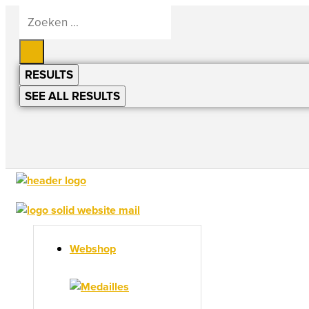
Ga
Search
naar
...
de
inhoud
RESULTS
SEE ALL RESULTS
Webshop