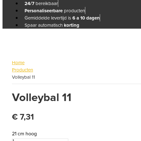
24/7
bereikbaar
Personaliseerbare
producten
Gemiddelde levertijd is
6 a 10 dagen
Spaar automatisch
korting
Home
Producten
Volleybal 11
Volleybal 11
€
7,31
21 cm hoog