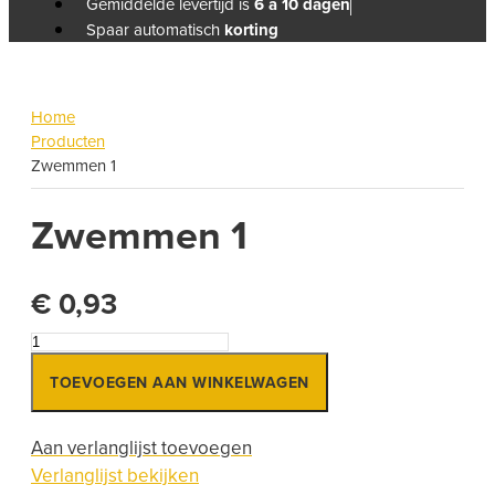
Gemiddelde levertijd is
6 a 10 dagen
Spaar automatisch
korting
Home
Producten
Zwemmen 1
Zwemmen 1
€
0,93
Zwemmen
1
TOEVOEGEN AAN WINKELWAGEN
aantal
Aan verlanglijst toevoegen
Verlanglijst bekijken