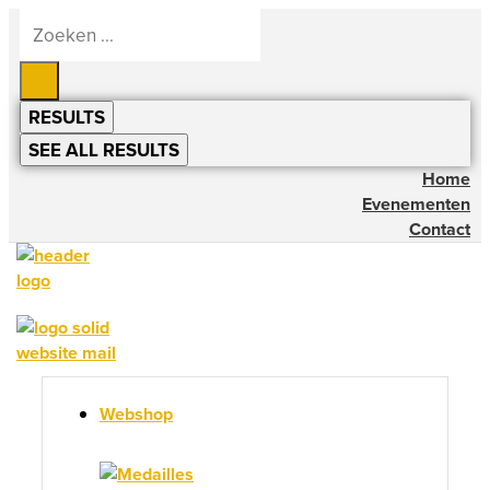
Ga
Search
...
naar
de
inhoud
RESULTS
SEE ALL RESULTS
Home
Evenementen
Contact
Webshop