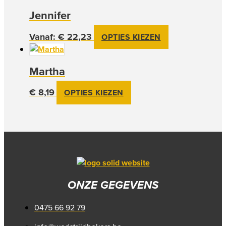
kan
Jennifer
gekozen
worden
Vanaf:
€
22,23
op
Dit
OPTIES KIEZEN
de
product
productpagina
heeft
Martha
meerdere
variaties.
€
8,19
Deze
OPTIES KIEZEN
optie
kan
gekozen
worden
op
de
productpagina
ONZE GEGEVENS
0475 66 92 79